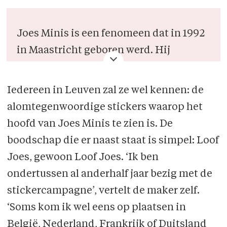
Joes Minis is een fenomeen dat in 1992
in Maastricht geboren werd. Hij
studeerde Oude Geschiedenis in
Leuven en bedacht in 2015 het project
Iedereen in Leuven zal ze wel kennen: de
'Loof Joes'. Daarnaast is hij sinds 2014
alomtegenwoordige stickers waarop het
aorist bij studentenvereniging
hoofd van Joes Minis te zien is. De
Morpheus en sinds mensenheugnis een
boodschap die er naast staat is simpel: Loof
verfijnd estheet.
Joes, gewoon Loof Joes. ‘Ik ben
ondertussen al anderhalf jaar bezig met de
stickercampagne’, vertelt de maker zelf.
‘Soms kom ik wel eens op plaatsen in
België, Nederland, Frankrijk of Duitsland