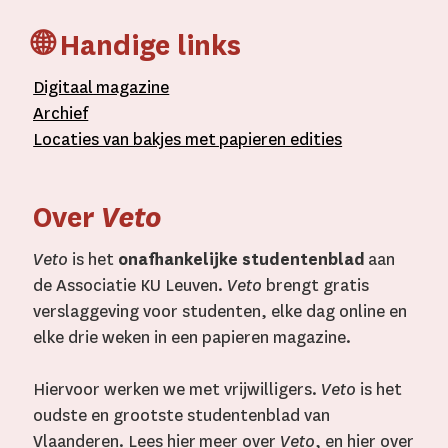
🌐 Handige links
D
igitaal
magazine
A
rchief
L
ocaties van bakjes met
papieren editie
s
Over
Veto
Veto
is het
onafhankelijke studentenblad
aan
de Associatie KU Leuven.
Veto
brengt gratis
verslaggeving voor studenten, elke dag online en
elke drie weken in een papieren magazine.
Hiervoor werken we met vrijwilligers.
Veto
is het
oudste en grootste studentenblad van
Vlaanderen. Lees
hier
meer over
Veto
, en
hier
over