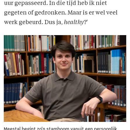
uur gepasseerd. In die tijd heb ik niet
gegeten of gedronken. Maar is er wel veel
werk gebeurd. Dus ja,
healthy
?'
Meestal begint zo'n stamboom vanuit een persoonlijk