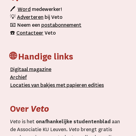
🖊
Word
medewerker!
💡
Adverteren
bij Veto
📧 Neem een
postabonnement
☎️
Contacteer
Veto
🌐 Handige links
D
igitaal
magazine
A
rchief
L
ocaties van bakjes met
papieren editie
s
Over
Veto
Veto
is het
onafhankelijke studentenblad
aan
de Associatie KU Leuven.
Veto
brengt gratis