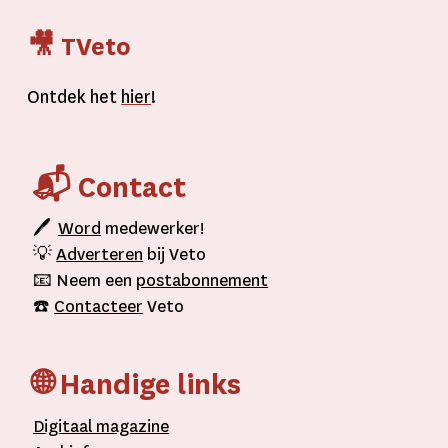
🎥 TVeto
Ontdek het
hier
!
📬 Contact
🖊
Word
medewerker!
💡
Adverteren
bij Veto
📧 Neem een
postabonnement
☎️
Contacteer
Veto
🌐 Handige links
D
igitaal
magazine