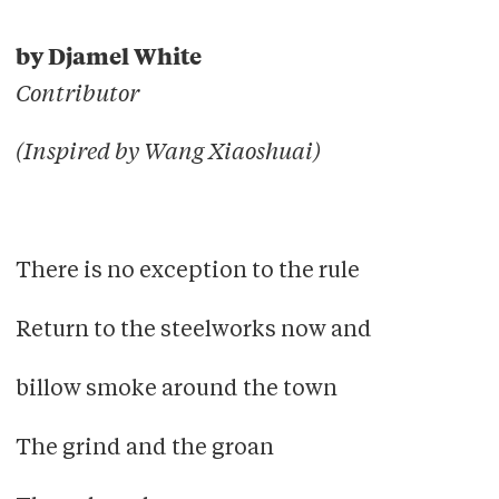
2022,
The Voice
published articles on the Veto
website under the
The Voice
section, combined
by Djamel White
with translations of Dutch
Veto
articles. After
Contributor
2022, the section was renamed to Veto English.
Since then, the section has been operated by
(Inspired by Wang Xiaoshuai)
Veto English staff only.
There is no exception to the rule
Return to the steelworks now and
billow smoke around the town
The grind and the groan