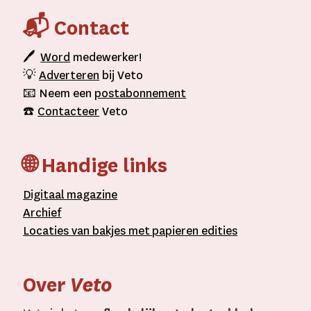
📬 Contact
🖊
Word
medewerker!
💡
Adverteren
bij Veto
📧 Neem een
postabonnement
☎️
Contacteer
Veto
🌐 Handige links
D
igitaal
magazine
A
rchief
L
ocaties van bakjes met
papieren editie
s
Over
Veto