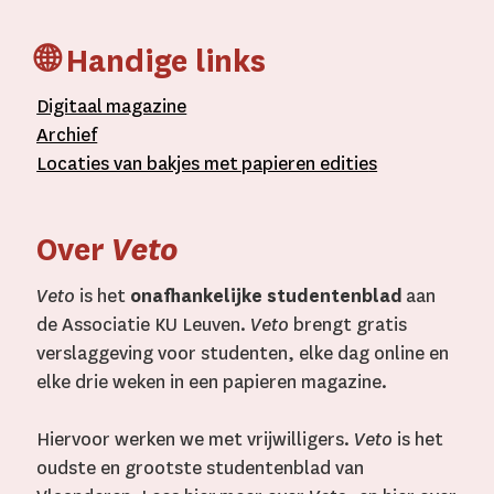
🌐 Handige links
D
igitaal
magazine
A
rchief
L
ocaties van bakjes met
papieren editie
s
Over
Veto
Veto
is het
onafhankelijke studentenblad
aan
de Associatie KU Leuven.
Veto
brengt gratis
verslaggeving voor studenten, elke dag online en
elke drie weken in een papieren magazine.
Hiervoor werken we met vrijwilligers.
Veto
is het
oudste en grootste studentenblad van