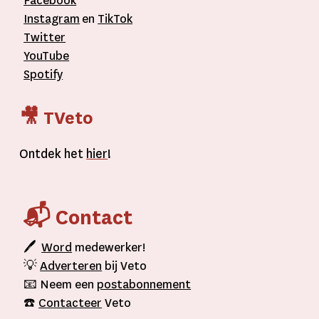
Facebook
Instagram
en
TikTok
Twitter
YouTube
Spotify
🎥 TVeto
Ontdek het
hier
!
📬 Contact
🖊
Word
medewerker!
💡
Adverteren
bij Veto
📧 Neem een
postabonnement
☎️
Contacteer
Veto