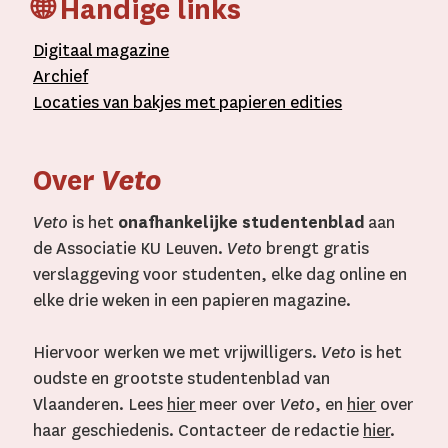
🌐 Handige links
D
igitaal
magazine
A
rchief
L
ocaties van bakjes met
papieren editie
s
Over
Veto
Veto
is het
onafhankelijke studentenblad
aan
de Associatie KU Leuven.
Veto
brengt gratis
verslaggeving voor studenten, elke dag online en
elke drie weken in een papieren magazine.
Hiervoor werken we met vrijwilligers.
Veto
is het
oudste en grootste studentenblad van
Vlaanderen. Lees
hier
meer over
Veto
, en
hier
over
haar geschiedenis. Contacteer de redactie
hier
.