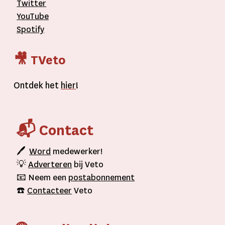
Twitter
YouTube
Spotify
🎥 TVeto
Ontdek het
hier
!
📬 Contact
🖊
Word
medewerker!
💡
Adverteren
bij Veto
📧 Neem een
postabonnement
☎️
Contacteer
Veto