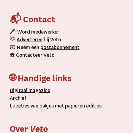
📬 Contact
🖊
Word
medewerker!
💡
Adverteren
bij Veto
📧 Neem een
postabonnement
☎️
Contacteer
Veto
🌐 Handige links
D
igitaal
magazine
A
rchief
L
ocaties van bakjes met
papieren editie
s
Over
Veto