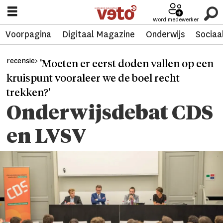
Word medewerker
Voorpagina
Digitaal Magazine
Onderwijs
Sociaa
recensie>
'Moeten er eerst doden vallen op een
kruispunt vooraleer we de boel recht
trekken?'
Onderwijsdebat CDS
en LVSV