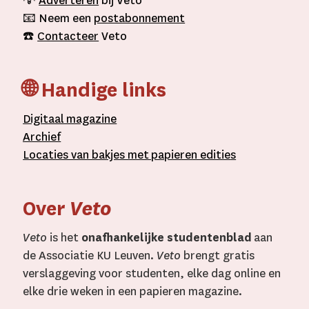
💡
Adverteren
bij Veto
📧 Neem een
postabonnement
☎️
Contacteer
Veto
🌐 Handige links
D
igitaal
magazine
A
rchief
L
ocaties van bakjes met
papieren editie
s
Over
Veto
Veto
is het
onafhankelijke studentenblad
aan
de Associatie KU Leuven.
Veto
brengt gratis
verslaggeving voor studenten, elke dag online en
elke drie weken in een papieren magazine.