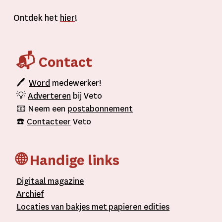
Ontdek het
hier
!
📬 Contact
🖊
Word
medewerker!
💡
Adverteren
bij Veto
📧 Neem een
postabonnement
☎️
Contacteer
Veto
🌐 Handige links
D
igitaal
magazine
A
rchief
L
ocaties van bakjes met
papieren editie
s