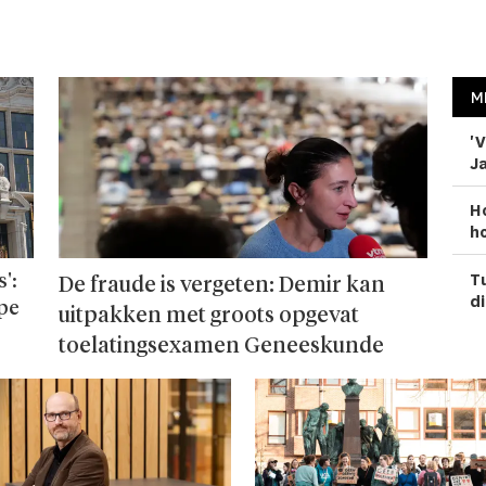
M
'V
Ja
H
ho
Tu
':
De fraude is vergeten: Demir kan
di
ope
uitpakken met groots opgevat
toelatingsexamen Geneeskunde