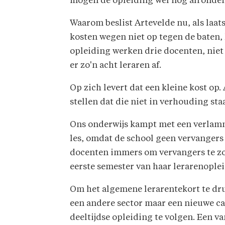
mogen de opleiding wel nog afronden
Waarom beslist Artevelde nu, als laat
kosten wegen niet op tegen de baten, k
opleiding werken drie docenten, niet a
er zo'n acht leraren af.
Op zich levert dat een kleine kost op
stellen dat die niet in verhouding sta
Ons onderwijs kampt met een verlamm
les, omdat de school geen vervangers 
docenten immers om vervangers te zo
eerste semester van haar lerarenople
Om het algemene lerarentekort te dru
een andere sector maar een nieuwe car
deeltijdse opleiding te volgen. Een v