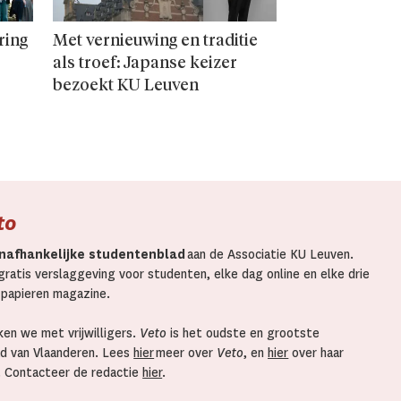
ring
Met vernieuwing en traditie
als troef: Japanse keizer
bezoekt KU Leuven
to
nafhankelijke studentenblad
aan de Associatie KU Leuven.
ratis verslaggeving voor studenten, elke dag online en elke drie
 papieren magazine.
en we met vrijwilligers.
Veto
is het oudste en grootste
d van Vlaanderen. Lees
hier
meer over
Veto
, en
hier
over haar
. Contacteer de redactie
hier
.