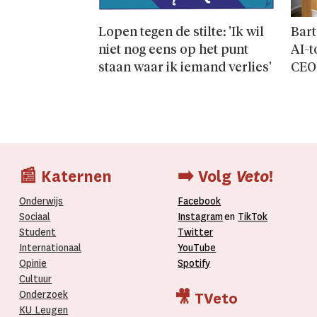
Lopen tegen de stilte: 'Ik wil
Bart
niet nog eens op het punt
AI-t
staan waar ik iemand verlies'
CEO
📰 Katernen
➡️ Volg
Veto
!
Onderwijs
Facebook
Sociaal
Instagram
en
TikTok
Student
Twitter
Internationaal­
YouTube
Opinie
Spotify
Cultuur
Onderzoek
🎥 TVeto
KU Leugen