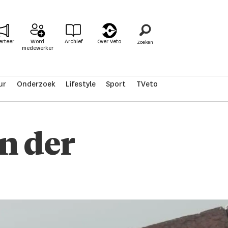
erteer
Word
Archief
Over Veto
medewerker
ur
Onderzoek
Lifestyle
Sport
TVeto
en der