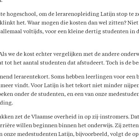
.
ste hogeschool, om de lerarenopleiding Latijn stop te 
linkt het. Waar mogen die kosten dan wel zitten? Niet i
llemaal voltijds, voor een kleine dertig studenten in d
. Als we de kost echter vergelijken met de andere onder
at tot het aantal studenten dat afstudeert. Toch is de b
end lerarentekort. Soms hebben leerlingen voor een 
meer vindt. Voor Latijn is het tekort niet minder nijp
eken onder de studenten, en een van onze medestudent
iding.
kken zet de Vlaamse overheid in op zij-instromers. Dat
rière willen beginnen binnen het onderwijs. Zij zette
an onze medestudenten Latijn, bijvoorbeeld, volgt de o