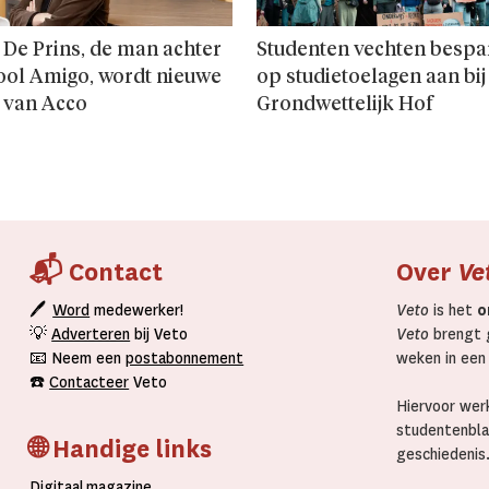
 De Prins, de man achter
Studenten vechten bespa
ool Amigo, wordt nieuwe
op studie­toelagen aan bij
 van Acco
Grondwettelijk Hof
📬 Contact
Over
Ve
🖊
Word
medewerker!
Veto
is het
o
💡
Adverteren
bij Veto
Veto
brengt g
📧 Neem een
postabonnement
weken in een
☎️
Contacteer
Veto
Hiervoor werk
studentenbla
🌐 Handige links
geschiedenis
D
igitaal
magazine