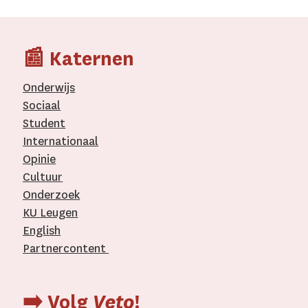
📰 Katernen
Onderwijs
Sociaal
Student
Internationaal­
Opinie
Cultuur
Onderzoek
KU Leugen
English
Partnercontent
­
➡️ Volg
Veto
!