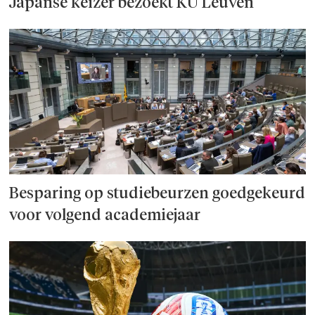
Japanse keizer bezoekt KU Leuven
Besparing op studie­beurzen goed­ge­keurd
voor volgend academiejaar