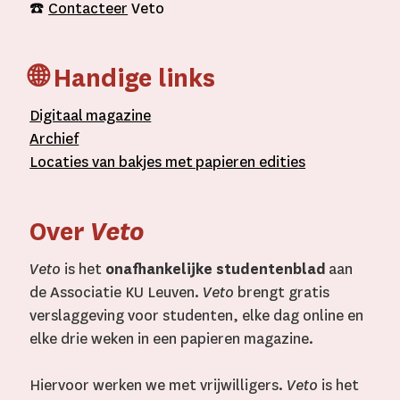
☎️
Contacteer
Veto
🌐 Handige links
D
igitaal
magazine
A
rchief
L
ocaties van bakjes met
papieren editie
s
Over
Veto
Veto
is het
onafhankelijke studentenblad
aan
de Associatie KU Leuven.
Veto
brengt gratis
verslaggeving voor studenten, elke dag online en
elke drie weken in een papieren magazine.
Hiervoor werken we met vrijwilligers.
Veto
is het