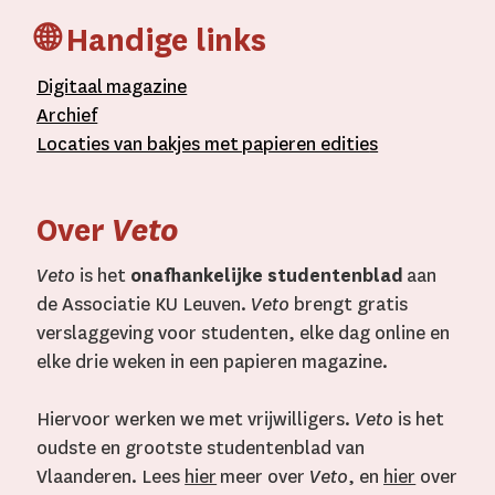
🌐 Handige links
D
igitaal
magazine
A
rchief
L
ocaties van bakjes met
papieren editie
s
Over
Veto
Veto
is het
onafhankelijke studentenblad
aan
de Associatie KU Leuven.
Veto
brengt gratis
verslaggeving voor studenten, elke dag online en
elke drie weken in een papieren magazine.
Hiervoor werken we met vrijwilligers.
Veto
is het
oudste en grootste studentenblad van
Vlaanderen. Lees
hier
meer over
Veto
, en
hier
over