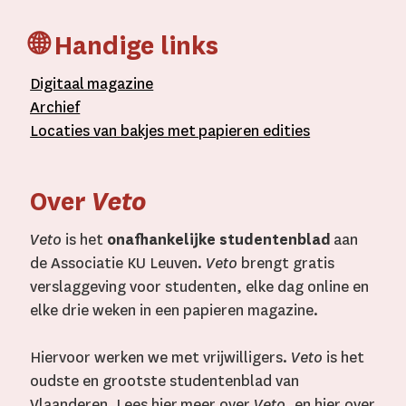
🌐 Handige links
D
igitaal
magazine
A
rchief
L
ocaties van bakjes met
papieren editie
s
Over
Veto
Veto
is het
onafhankelijke studentenblad
aan
de Associatie KU Leuven.
Veto
brengt gratis
verslaggeving voor studenten, elke dag online en
elke drie weken in een papieren magazine.
Hiervoor werken we met vrijwilligers.
Veto
is het
oudste en grootste studentenblad van
Vlaanderen. Lees
hier
meer over
Veto
, en
hier
over