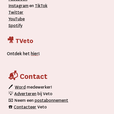
Instagram
en
TikTok
Twitter
YouTube
Spotify
🎥 TVeto
Ontdek het
hier
!
📬 Contact
🖊
Word
medewerker!
💡
Adverteren
bij Veto
📧 Neem een
postabonnement
☎️
Contacteer
Veto