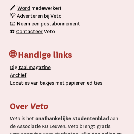
🖊
Word
medewerker!
💡
Adverteren
bij Veto
📧 Neem een
postabonnement
☎️
Contacteer
Veto
🌐 Handige links
D
igitaal
magazine
A
rchief
L
ocaties van bakjes met
papieren editie
s
Over
Veto
Veto
is het
onafhankelijke studentenblad
aan
de Associatie KU Leuven.
Veto
brengt gratis