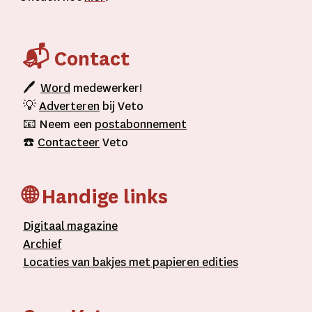
📬 Contact
🖊
Word
medewerker!
💡
Adverteren
bij Veto
📧 Neem een
postabonnement
☎️
Contacteer
Veto
🌐 Handige links
D
igitaal
magazine
A
rchief
L
ocaties van bakjes met
papieren editie
s