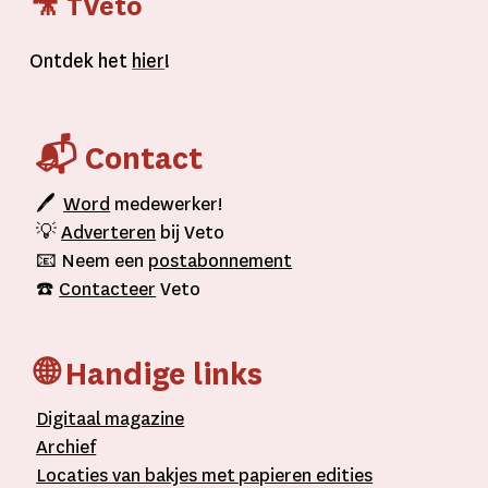
🎥 TVeto
Ontdek het
hier
!
📬 Contact
🖊
Word
medewerker!
💡
Adverteren
bij Veto
📧 Neem een
postabonnement
☎️
Contacteer
Veto
🌐 Handige links
D
igitaal
magazine
A
rchief
L
ocaties van bakjes met
papieren editie
s