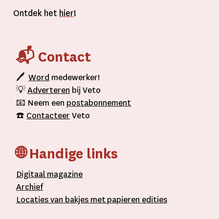
Ontdek het
hier
!
📬 Contact
🖊
Word
medewerker!
💡
Adverteren
bij Veto
📧 Neem een
postabonnement
☎️
Contacteer
Veto
🌐 Handige links
D
igitaal
magazine
A
rchief
L
ocaties van bakjes met
papieren editie
s