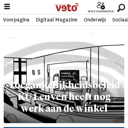
Word medewerker
Voorpagina
Digitaal Magazine
Onderwijs
Sociaa
Tag:
sigrid
justens
Toegankelijkheidsbeleid
KU Leuven heeft nog
werk aan de winkel