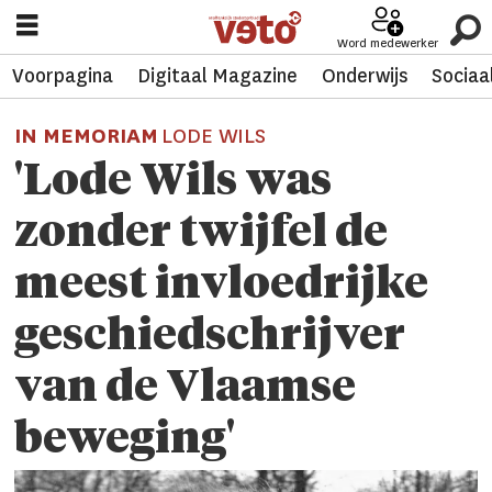
Word medewerker
Voorpagina
Digitaal Magazine
Onderwijs
Sociaa
IN MEMORIAM
LODE WILS
'Lode Wils was
zonder twijfel de
meest invloedrijke
geschied­schrijver
van de Vlaamse
beweging'