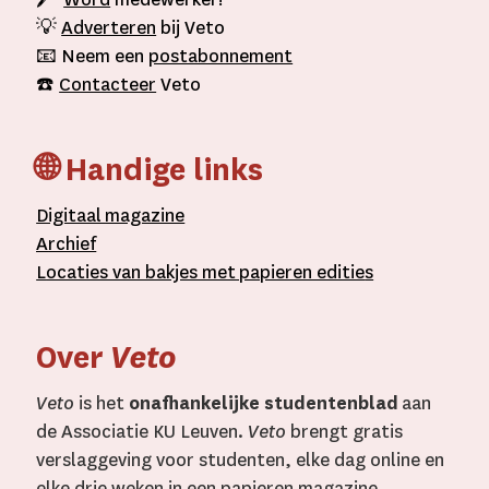
💡
Adverteren
bij Veto
📧 Neem een
postabonnement
☎️
Contacteer
Veto
🌐 Handige links
D
igitaal
magazine
A
rchief
L
ocaties van bakjes met
papieren editie
s
Over
Veto
Veto
is het
onafhankelijke studentenblad
aan
de Associatie KU Leuven.
Veto
brengt gratis
verslaggeving voor studenten, elke dag online en
elke drie weken in een papieren magazine.