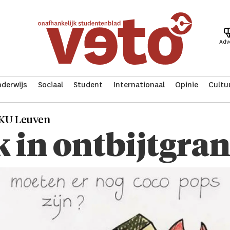
Adv
derwijs
Sociaal
Student
Internationaal
Opinie
Cultu
e KU Leuven
 in ontbijtgra