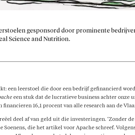
eerstoelen gesponsord door prominente bedrijven
ereal Science and Nutrition.
kt: een leerstoel die door een bedrijf gefinancierd wor
pache
een stuk dat de lucratieve business achter onze u
n financieren 16,1 procent van alle research aan de Vla
eëel deel af van geld uit die investeringen. ‘Zonder d
ue Soenens, die het artikel voor Apache schreef. Volgen