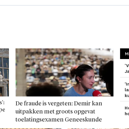
M
'V
Ja
'I
la
ku
':
De fraude is vergeten: Demir kan
H
ope
uitpakken met groots opgevat
ho
toelatingsexamen Geneeskunde