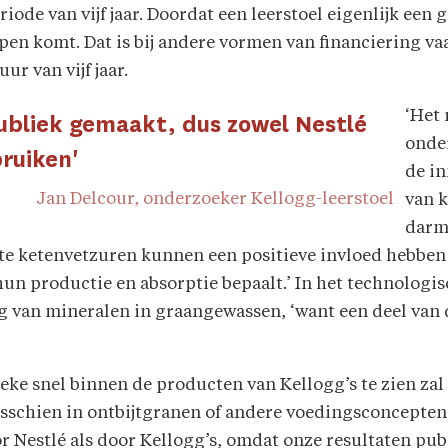
ode van vijf jaar. Doordat een leerstoel eigenlijk een gi
pen komt. Dat is bij andere vormen van financiering vaa
ur van vijf jaar.
‘Het 
ubliek gemaakt, dus zowel Nestlé
onder
bruiken'
de in
Jan Delcour, onderzoeker Kellogg-leerstoel
van k
darm
te ketenvetzuren kunnen een positieve invloed hebben
hun productie en absorptie bepaalt.’ In het technologi
ng van mineralen in graangewassen, ‘want een deel van 
ke snel binnen de producten van Kellogg’s te zien zal z
misschien in ontbijtgranen of andere voedingsconcepten 
 Nestlé als door Kellogg’s, omdat onze resultaten pub