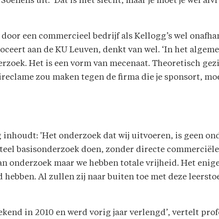
t Soenens uit. ‘Dat is niet slecht, maar je moet je wel a
oor een commercieel bedrijf als Kellogg’s wel onafhan
ceert aan de KU Leuven, denkt van wel. ‘In het algeme
erzoek. Het is een vorm van mecenaat. Theoretisch gez
tireclame zou maken tegen de firma die je sponsort, moe
 inhoudt: 'Het onderzoek dat wij uitvoeren, is geen on
nteel basisonderzoek doen, zonder directe commerciële
n onderzoek maar we hebben totale vrijheid. Het enig
 hebben. Al zullen zij naar buiten toe met deze leersto
ekend in 2010 en werd vorig jaar verlengd’, vertelt prof