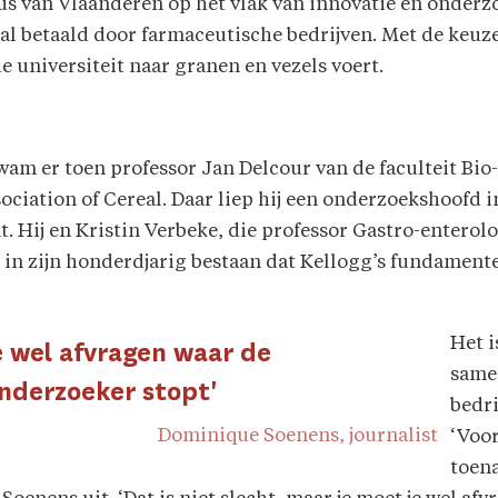
us van Vlaanderen op het vlak van innovatie en onderz
l betaald door farmaceutische bedrijven. Met de keuze
e universiteit naar granen en vezels voert.
kwam er toen professor Jan Delcour van de faculteit B
ciation of Cereal. Daar liep hij een onderzoekshoofd i
 zat. Hij en Kristin Verbeke, die professor Gastro-enterol
 in zijn honderdjarig bestaan dat Kellogg’s fundamente
Het i
 je wel afvragen waar de
same
onderzoeker stopt'
bedr
Dominique Soenens, journalist
‘Voor
toen