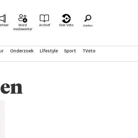
erteer
Word
Archief
Over Veto
medewerker
ur
Onderzoek
Lifestyle
Sport
TVeto
nen