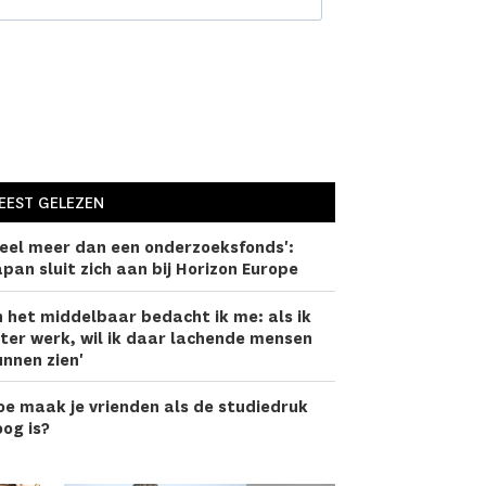
EEST GELEZEN
eel meer dan een onderzoeks­fonds':
pan sluit zich aan bij Horizon Europe
n het middelbaar bedacht ik me: als ik
ter werk, wil ik daar lachen­de mensen
nnen zien'
oe maak je vrienden als de studiedruk
og is?