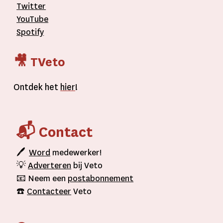
Twitter
YouTube
Spotify
🎥 TVeto
Ontdek het
hier
!
📬 Contact
🖊
Word
medewerker!
💡
Adverteren
bij Veto
📧 Neem een
postabonnement
☎️
Contacteer
Veto