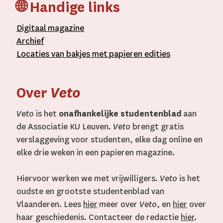
🌐 Handige links
D
igitaal
magazine
A
rchief
L
ocaties van bakjes met
papieren editie
s
Over
Veto
Veto
is het
onafhankelijke studentenblad
aan
de Associatie KU Leuven.
Veto
brengt gratis
verslaggeving voor studenten, elke dag online en
elke drie weken in een papieren magazine.
Hiervoor werken we met vrijwilligers.
Veto
is het
oudste en grootste studentenblad van
Vlaanderen. Lees
hier
meer over
Veto
, en
hier
over
haar geschiedenis. Contacteer de redactie
hier
.