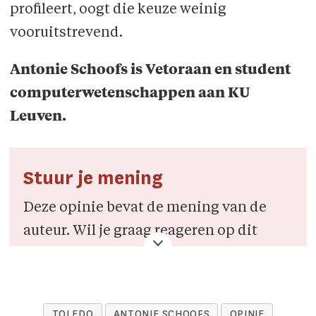
profileert, oogt die keuze weinig
vooruitstrevend.
Antonie Schoofs is Vetoraan en student
computerwetenschappen aan KU
Leuven.
Stuur je mening
Deze opinie bevat de mening van de
auteur. Wil je graag reageren op dit
stuk, of heb je een andere mening die
de wereld moet horen? Stuur een
lezersbrief naar
Veto
. Meer info vind
TOLEDO
ANTONIE SCHOOFS
OPINIE