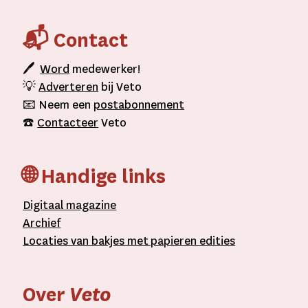
📬 Contact
🖊
Word
medewerker!
💡
Adverteren
bij Veto
📧 Neem een
postabonnement
☎️
Contacteer
Veto
🌐 Handige links
D
igitaal
magazine
A
rchief
L
ocaties van bakjes met
papieren editie
s
Over
Veto