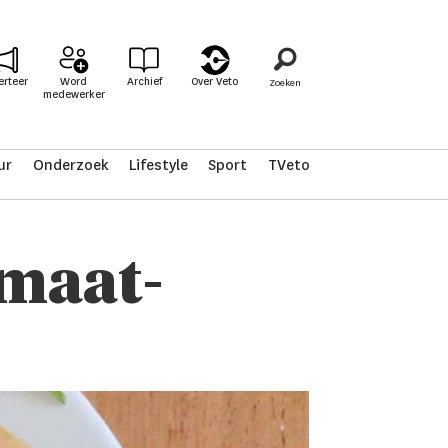
erteer
Word
Archief
Over Veto
medewerker
ur
Onderzoek
Lifestyle
Sport
TVeto
imaat­