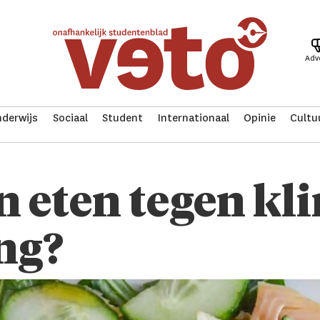
Adv
derwijs
Sociaal
Student
Internationaal
Opinie
Cultu
 eten tegen kl
ng?