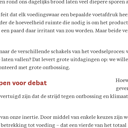
en rond ons dagelijks brood laten veel diepere sporen
feit dat elk voedingswaar een bepaalde voetafdruk heeft
r de hoeveelheid ruimte die nodig is om het product te
jl een paard daar irritant van zou worden. Maar beide v
ar de verschillende schakels van het voedselproces: w
laten vallen? Dat levert grote uitdagingen op: we will
nteerd met grote ontbossing.
Hoew
open voor debat
geven
overtuigd zijn dat de strijd tegen ontbossing en klimaa
 van onze inertie. Door middel van enkele keuzes zijn w
betrekking tot voeding – dat een vierde van het totaal