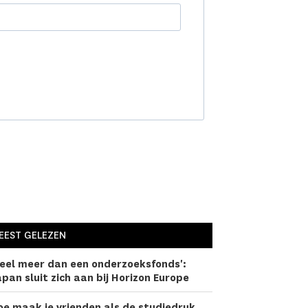
EEST GELEZEN
eel meer dan een onderzoeks­fonds':
pan sluit zich aan bij Horizon Europe
oe maak je vrienden als de studiedruk