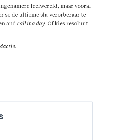
aangenamere leefwereld, maar vooral
per se de ultieme sla-verorberaar te
ten and
call it a day
. Of kies resoluut
dactie.
s