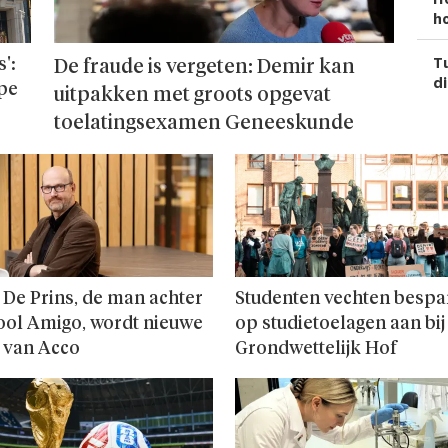
ho
Tu
':
De fraude is vergeten: Demir kan
di
ope
uitpakken met groots opgevat
toelatingsexamen Geneeskunde
 De Prins, de man achter
Studenten vechten bespa
ool Amigo, wordt nieuwe
op studie­toelagen aan bij
 van Acco
Grondwettelijk Hof