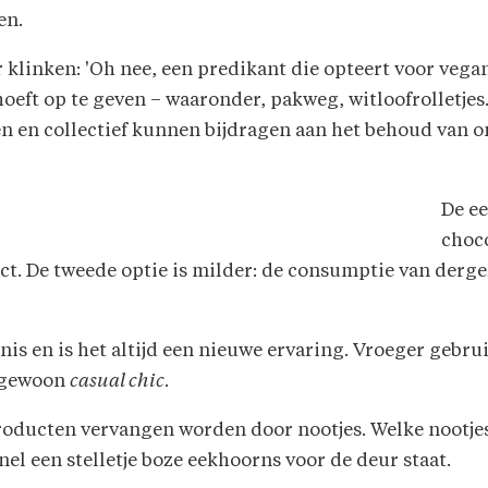
en.
 klinken: 'Oh nee, een predikant die opteert voor vegan
hoeft op te geven – waaronder, pakweg, witloofrolletjes
 en collectief kunnen bijdragen aan het behoud van on
De ee
choco
t. De tweede optie is milder: de consumptie van dergel
nis en is het altijd een nieuwe ervaring. Vroeger gebr
t gewoon
casual chic
.
roducten vervangen worden door nootjes. Welke nootjes
nel een stelletje boze eekhoorns voor de deur staat.