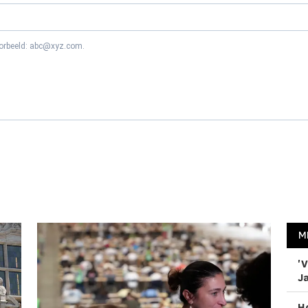
oorbeeld: abc@xyz.com.
M
'V
Ja
H