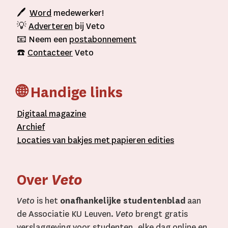
🖊
Word
medewerker!
💡
Adverteren
bij Veto
📧 Neem een
postabonnement
☎️
Contacteer
Veto
🌐 Handige links
D
igitaal
magazine
A
rchief
L
ocaties van bakjes met
papieren editie
s
Over
Veto
Veto
is het
onafhankelijke studentenblad
aan
de Associatie KU Leuven.
Veto
brengt gratis
verslaggeving voor studenten, elke dag online en