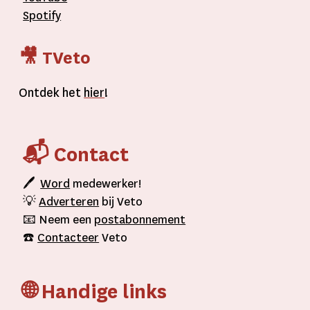
Spotify
🎥 TVeto
Ontdek het
hier
!
📬 Contact
🖊
Word
medewerker!
💡
Adverteren
bij Veto
📧 Neem een
postabonnement
☎️
Contacteer
Veto
🌐 Handige links