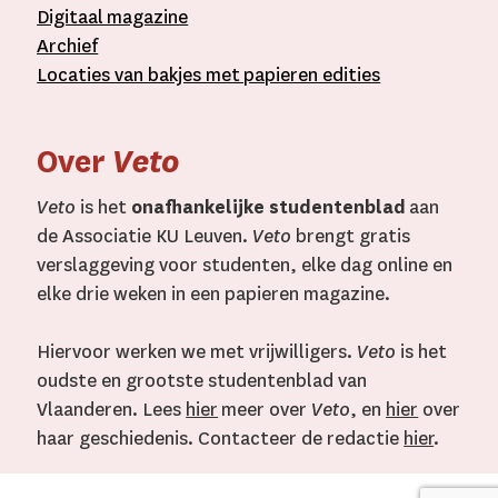
D
igitaal
magazine
A
rchief
L
ocaties van bakjes met
papieren editie
s
Over
Veto
Veto
is het
onafhankelijke studentenblad
aan
de Associatie KU Leuven.
Veto
brengt gratis
verslaggeving voor studenten, elke dag online en
elke drie weken in een papieren magazine.
Hiervoor werken we met vrijwilligers.
Veto
is het
oudste en grootste studentenblad van
Vlaanderen. Lees
hier
meer over
Veto
, en
hier
over
haar geschiedenis. Contacteer de redactie
hier
.