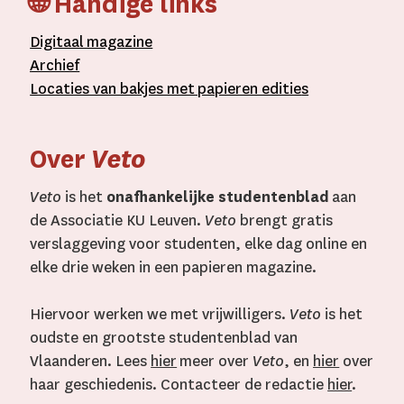
🌐 Handige links
D
igitaal
magazine
A
rchief
L
ocaties van bakjes met
papieren editie
s
Over
Veto
Veto
is het
onafhankelijke studentenblad
aan
de Associatie KU Leuven.
Veto
brengt gratis
verslaggeving voor studenten, elke dag online en
elke drie weken in een papieren magazine.
Hiervoor werken we met vrijwilligers.
Veto
is het
oudste en grootste studentenblad van
Vlaanderen. Lees
hier
meer over
Veto
, en
hier
over
haar geschiedenis. Contacteer de redactie
hier
.