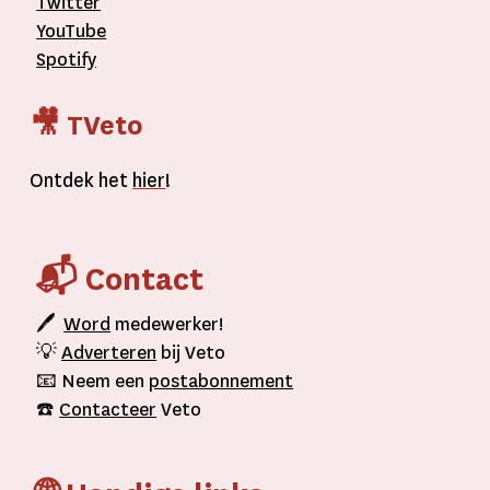
Twitter
YouTube
Spotify
🎥 TVeto
Ontdek het
hier
!
📬 Contact
🖊
Word
medewerker!
💡
Adverteren
bij Veto
📧 Neem een
postabonnement
☎️
Contacteer
Veto