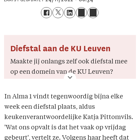
Diefstal aan de KU Leuven
Maakte jij onlangs zelf ook diefstal mee
op een domein van de KU Leuven?
In Alma 1 vindt tegenwoordig bijna elke
Stuur een berichtje naar student@veto.be
week een diefstal plaats, aldus
of contacteer ons op Facebook.
keukenverantwoordelijke Katja Pittomvils.
'Wat ons opvalt is dat het vaak op vrijdag
gebeurt', vertelt ze. Volgens haar heeft dat