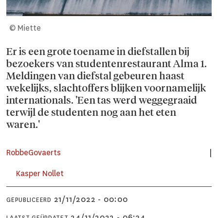
© Miette
Er is een grote toename in diefstallen bij
bezoekers van studentenrestaurant Alma 1.
Meldingen van diefstal gebeuren haast
wekelijks, slachtoffers blijken voornamelijk
internationals. 'Een tas werd weggegraaid
terwijl de studenten nog aan het eten
waren.'
Robbe
Govaerts
Kasper
Nollet
21/11/2022 - 00:00
GEPUBLICEERD
24/11/2022 - 06:34
LAATST GEÜPDATET