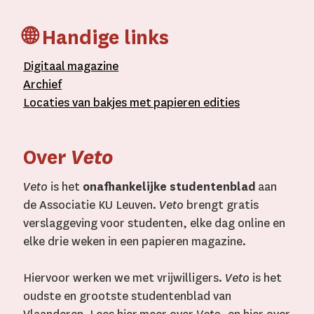
🌐 Handige links
D
igitaal
magazine
A
rchief
L
ocaties van bakjes met
papieren editie
s
Over
Veto
Veto
is het
onafhankelijke studentenblad
aan
de Associatie KU Leuven.
Veto
brengt gratis
verslaggeving voor studenten, elke dag online en
elke drie weken in een papieren magazine.
Hiervoor werken we met vrijwilligers.
Veto
is het
oudste en grootste studentenblad van