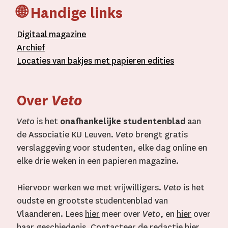
🌐 Handige links
D
igitaal
magazine
A
rchief
L
ocaties van bakjes met
papieren editie
s
Over
Veto
Veto
is het
onafhankelijke studentenblad
aan
de Associatie KU Leuven.
Veto
brengt gratis
verslaggeving voor studenten, elke dag online en
elke drie weken in een papieren magazine.
Hiervoor werken we met vrijwilligers.
Veto
is het
oudste en grootste studentenblad van
Vlaanderen. Lees
hier
meer over
Veto
, en
hier
over
haar geschiedenis. Contacteer de redactie
hier
.