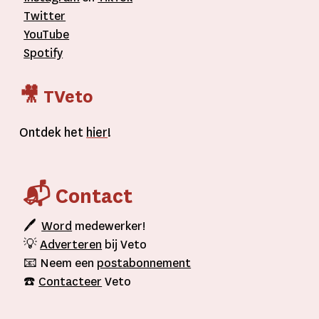
Twitter
YouTube
Spotify
🎥 TVeto
Ontdek het
hier
!
📬 Contact
🖊
Word
medewerker!
💡
Adverteren
bij Veto
📧 Neem een
postabonnement
☎️
Contacteer
Veto