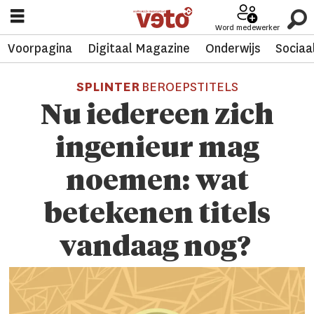
Word medewerker
Voorpagina
Digitaal Magazine
Onderwijs
Sociaa
SPLINTER
BEROEPSTITELS
Nu iedereen zich
ingenieur mag
noemen: wat
betekenen titels
vandaag nog?