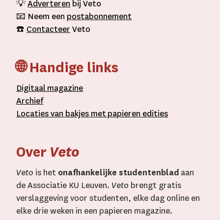
💡
Adverteren
bij Veto
📧 Neem een
postabonnement
☎️
Contacteer
Veto
🌐 Handige links
D
igitaal
magazine
A
rchief
L
ocaties van bakjes met
papieren editie
s
Over
Veto
Veto
is het
onafhankelijke studentenblad
aan
de Associatie KU Leuven.
Veto
brengt gratis
verslaggeving voor studenten, elke dag online en
elke drie weken in een papieren magazine.