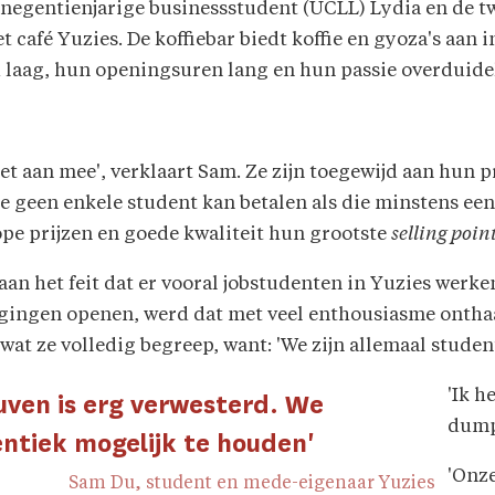
egentienjarige businessstudent (UCLL) Lydia en de tw
café Yuzies. De koffiebar biedt koffie en gyoza's aan i
d laag, hun openingsuren lang en hun passie overduidel
 niet aan mee', verklaart Sam. Ze zijn toegewijd aan hun
ie geen enkele student kan betalen als die minstens een
ope prijzen en goede kwaliteit hun grootste
selling poin
n aan het feit dat er vooral jobstudenten in Yuzies wer
é gingen openen, werd dat met veel enthousiasme onthaa
wat ze volledig begreep, want: 'We zijn allemaal studen
'Ik h
euven is erg verwesterd. We
dumpl
entiek mogelijk te houden'
'Onze
Sam Du, student en mede-eigenaar Yuzies