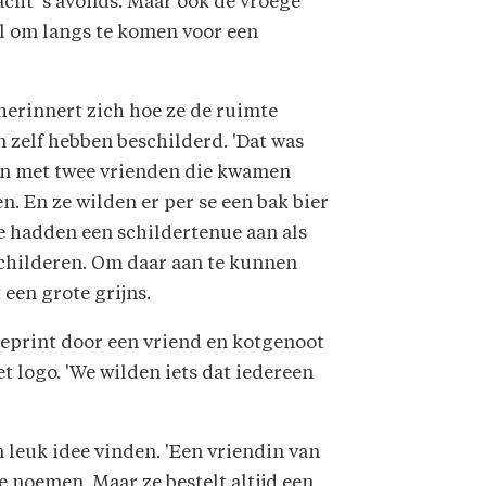
 acht 's avonds. Maar ook de vroege
aal om langs te komen voor een
herinnert zich hoe ze de ruimte
 zelf hebben beschilderd. 'Dat was
n met twee vrienden die kwamen
n. En ze wilden er per se een bak bier
Ze hadden een schildertenue aan als
 schilderen. Om daar aan te kunnen
 een grote grijns.
geprint door een vriend en kotgenoot
 logo. 'We wilden iets dat iedereen
leuk idee vinden. 'Een vriendin van
e noemen. Maar ze bestelt altijd een