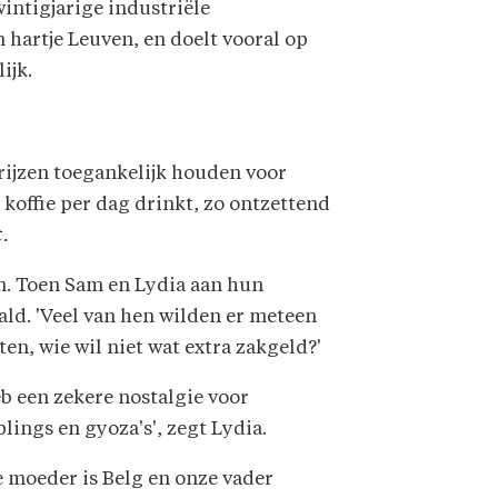
intigjarige industriële
n hartje Leuven, en doelt vooral op
ijk.
 prijzen toegankelijk houden voor
 koffie per dag drinkt, zo ontzettend
t.
ken. Toen Sam en Lydia aan hun
ld. 'Veel van hen wilden er meteen
ten, wie wil niet wat extra zakgeld?'
eb een zekere nostalgie voor
ings en gyoza's', zegt Lydia.
 moeder is Belg en onze vader