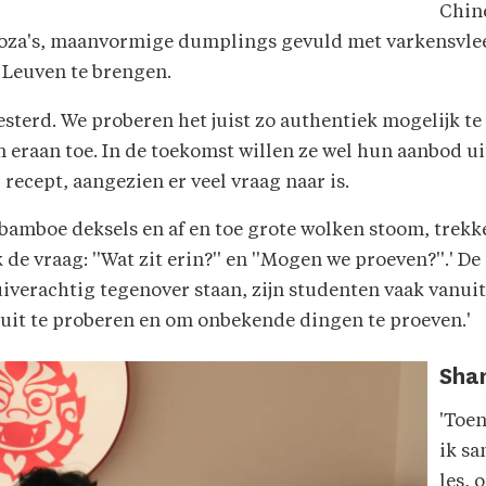
Chin
yoza's, maanvormige dumplings gevuld met varkensvlees
Leuven te brengen.
rwesterd. We proberen het juist zo authentiek mogelijk 
 eraan toe. In de toekomst willen ze wel hun aanbod u
recept, aangezien er veel vraag naar is.
bamboe deksels en af en toe grote wolken stoom, trekk
 de vraag: ''Wat zit erin?'' en ''Mogen we proeven?''.' D
erachtig tegenover staan, zijn studenten vaak vanuit 
uit te proberen en om onbekende dingen te proeven.'
Sha
'Toen
ik sa
les, 