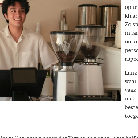
op te
klaa
Zo sp
in la
om on
perso
aspec
Lange
waar 
vaak 
meent
beste
toege