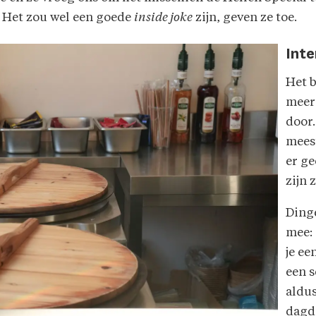
r.' Het zou wel een goede
inside joke
zijn, geven ze toe.
Int
Het b
meer
door.
meest
er ge
zijn 
Ding
mee: 
je ee
een s
aldus
dagda