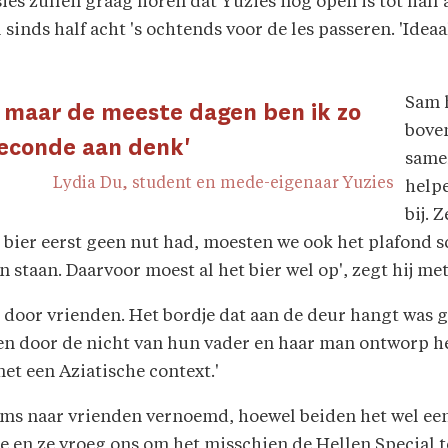
sies zullen graag horen dat Yuzies nog open is tot half
 sinds half acht 's ochtends voor de les passeren. 'Ide
Sam 
il, maar de meeste dagen ben ik zo
boven
seconde aan denk'
same
Lydia Du, student en mede-eigenaar Yuzies
helpe
bij. 
ak bier eerst geen nut had, moesten we ook het plafond
staan. Daarvoor moest al het bier wel op', zegt hij met
n door vrienden. Het bordje dat aan de deur hangt was 
n door de nicht van hun vader en haar man ontworp het
et een Aziatische context.'
ms naar vrienden vernoemd, hoewel beiden het wel een 
fde en ze vroeg ons om het misschien de Hellen Special t