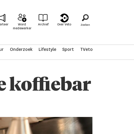
erteer
Word
Archief
Over Veto
medewerker
ur
Onderzoek
Lifestyle
Sport
TVeto
 koffiebar