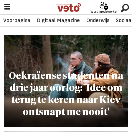
Word medewerker
Voorpagina
Digitaal Magazine
Onderwijs
Sociaa
Tag:
lara
turgut
Oekraïense studen­ten na
drie jaar oor­log: 'Idee om
terug te keren naar Kiev
ontsnapt me nooit'