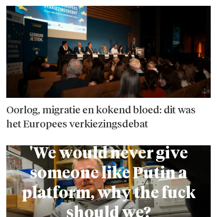
Oorlog, migratie en kokend bloed: dit was
het Europees verkiezings­debat
'We would never give
someone like Putin a
platform, why the fuck
should we?