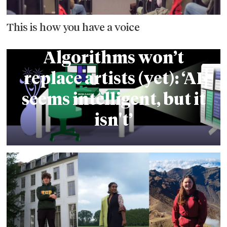
This is how you have a voice
Algorithms won’t
replace artists (yet): ‘AI
seems intelligent, but it
isn't’