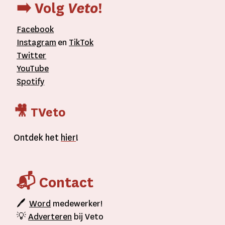
➡️ Volg
Veto
!
Facebook
Instagram
en
TikTok
Twitter
YouTube
Spotify
🎥 TVeto
Ontdek het
hier
!
📬 Contact
🖊
Word
medewerker!
💡
Adverteren
bij Veto