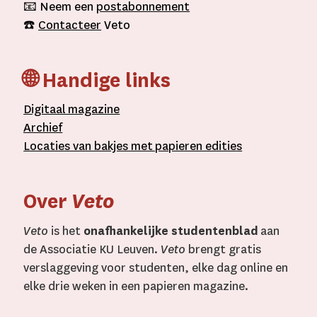
📧 Neem een
postabonnement
☎️
Contacteer
Veto
🌐 Handige links
D
igitaal
magazine
A
rchief
L
ocaties van bakjes met
papieren editie
s
Over
Veto
Veto
is het
onafhankelijke studentenblad
aan
de Associatie KU Leuven.
Veto
brengt gratis
verslaggeving voor studenten, elke dag online en
elke drie weken in een papieren magazine.