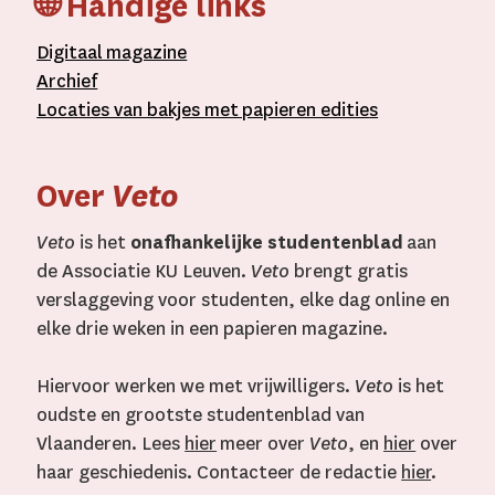
🌐 Handige links
D
igitaal
magazine
A
rchief
L
ocaties van bakjes met
papieren editie
s
Over
Veto
Veto
is het
onafhankelijke studentenblad
aan
de Associatie KU Leuven.
Veto
brengt gratis
verslaggeving voor studenten, elke dag online en
elke drie weken in een papieren magazine.
Hiervoor werken we met vrijwilligers.
Veto
is het
oudste en grootste studentenblad van
Vlaanderen. Lees
hier
meer over
Veto
, en
hier
over
haar geschiedenis. Contacteer de redactie
hier
.