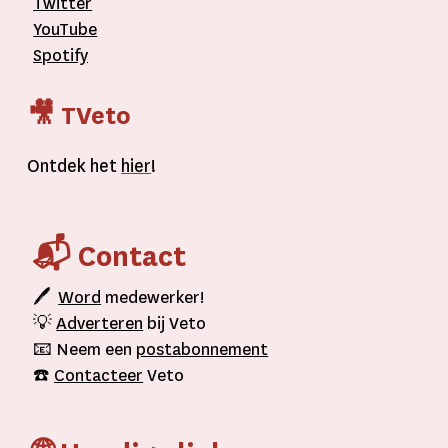
Twitter
YouTube
Spotify
🎥 TVeto
Ontdek het
hier
!
📬 Contact
🖊
Word
medewerker!
💡
Adverteren
bij Veto
📧 Neem een
postabonnement
☎️
Contacteer
Veto