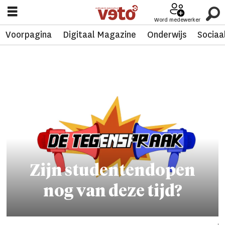
Word medewerker
Voorpagina
Digitaal Magazine
Onderwijs
Sociaa
Tag:
lien
forier
Zijn studentendopen
nog van deze tijd?