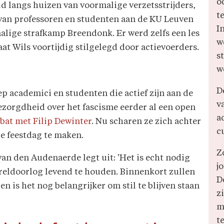
o
 langs huizen van voormalige verzetsstrijders,
t
van professoren en studenten aan de KU Leuven
I
alige strafkamp Breendonk. Er werd zelfs een les
w
t Wils voortijdig stilgelegd door actievoerders.
s
w
D
ep academici en studenten die actief zijn aan de
v
zorgdheid over het fascisme eerder al een open
a
bat met Filip Dewinter
. Nu scharen ze zich achter
c
le feestdag te maken.
Z
van den Audenaerde legt uit: 'Het is echt nodig
j
eldoorlog levend te houden. Binnenkort zullen
D
 en is het nog belangrijker om stil te blijven staan
z
m
t