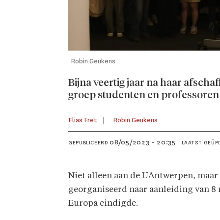
Robin Geukens
Bijna veertig jaar na haar afsch
groep studenten en professoren 
Elias
Fret
Robin
Geukens
08/05/2023 - 20:35
GEPUBLICEERD
LAATST GEÜP
Niet alleen aan de UAntwerpen, maar 
georganiseerd naar aanleiding van 8
Europa eindigde.