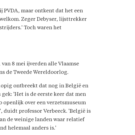
ij PVDA, maar ontkent dat het een
s welkom. Zeger Debyser, lijsttrekker
trijders.' Toch waren het
d van 8 mei ijverden alle Vlaamse
ens de Tweede Wereldoorlog.
opig ontbreekt dat nog in België en
s gek: 'Het is de eerste keer dat men
zo openlijk over een verzetsmuseum
', duidt professor Verbeeck. 'België is
an de weinige landen waar relatief
and helemaal anders is.'