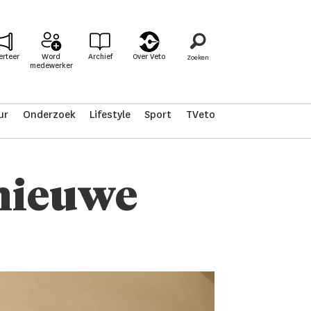
erteer
Word
Archief
Over Veto
medewerker
ur
Onderzoek
Lifestyle
Sport
TVeto
 nieuwe