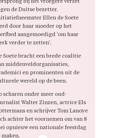
orsprong bij het vroegere verzet
egen de Duitse bezetter.
nitiatiefneemster Ellen de Soete
erd door haar moeder op het
terfbed aangemoedigd 'om haar
erk verder te zetten'.
e Soete bracht een brede coalitie
an middenveldorganisaties,
cademici en prominenten uit de
ulturele wereld op de been.
o scharen onder meer oud-
ournalist Walter Zinzen, actrice Els
ottermans en schrijver Tom Lanoye
ich achter het voornemen om van 8
ei opnieuw een nationale feestdag
e maken.