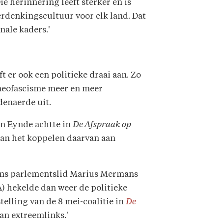
e herinnering leeft sterker en is
erdenkingscultuur voor elk land. Dat
nale kaders.'
 er ook een politieke draai aan. Zo
 neofascisme meer en meer
denaerde uit.
den Eynde achtte in
De Afspraak op
aan het koppelen daarvan aan
ms parlementslid Marius Mermans
) hekelde dan weer de politieke
telling van de 8 mei-coalitie in
De
van extreemlinks.'