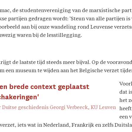
omac, de studentenvereniging van de marxistische part
nkse partijen gedragen wordt: 'Steun van alle partijen i
voorbeeld aan bij onze wandeling rond Leuvense verzetss
wezig waren bij de lesstillegging.
ijgt de laatste tijd steeds meer bijval. Op de vooravon
m een museum te wijden aan het Belgische verzet tijd
Voorl
 een brede context geplaatst
dat i
chakeringen'
het 
r Duitse geschiedenis Georgi Verbeeck, KU Leuven
heeft
een v
erzet, iets wat in Nederland, Frankrijk en zelfs Duitsl