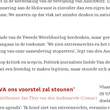
t in de herdenking van de bevrijding van Auschwitz: 'Di
innering aan de Holocaust is zinvoller dan een eigen h
isme. We moeten op dat vlak net minder denken in natio
 einde van de Tweede Wereldoorlog herdenken, maar geeft
 aangaan in de toekomst. 'We zien extreemrechts en het
ng van onze samenleving stopzetten', legt van den Au
 op kritiek en scepcis. Politiek journaliste Isolde Van 
ei een feestdag te maken legitiem, maar stoorde zich 
Vlaa
VA ons voorstel zal steunen'
(N-VA
iatiefnemer Jan Thys van den Audenaerde (Comac)
doels
gen agenda': 'Ik houd niet van extreemrechts, evenmin 