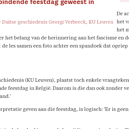
erbindende feestdag geweest in
De a
het v
r Duitse geschiedenis Georgi Verbeeck, KU Leuven
het 
er het belang van de herinnering aan het fascisme en
 de les samen een foto achter een spandoek dat opriep
chiedenis (KU Leuven), plaatst toch enkele vraagtekens
nde feestdag in België. Daarom is die dan ook zonder ve
and.'
rpretatie geven aan die feestdag, is logisch: 'Er is gee