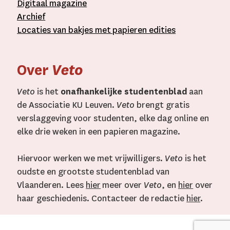
D
igitaal
magazine
A
rchief
L
ocaties van bakjes met
papieren editie
s
Over
Veto
Veto
is het
onafhankelijke studentenblad
aan
de Associatie KU Leuven.
Veto
brengt gratis
verslaggeving voor studenten, elke dag online en
elke drie weken in een papieren magazine.
Hiervoor werken we met vrijwilligers.
Veto
is het
oudste en grootste studentenblad van
Vlaanderen. Lees
hier
meer over
Veto
, en
hier
over
haar geschiedenis. Contacteer de redactie
hier
.