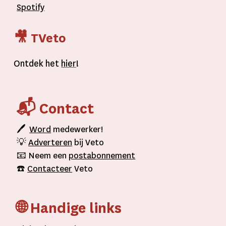
Spotify
🎥 TVeto
Ontdek het
hier
!
📬 Contact
🖊
Word
medewerker!
💡
Adverteren
bij Veto
📧 Neem een
postabonnement
☎️
Contacteer
Veto
🌐 Handige links