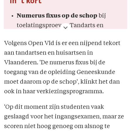
In 't kort
Numerus fixus op de schop
bij
toelatingsproeven Tandarts en
Geneeskunde.
Volgens Open Vld is er een nijpend tekort
Invoer van
niet-bindende
aan tandartsen en huisartsen in
ijkingstoetsen
in alle opleidingen.
Vlaanderen. 'De numerus fixus bij de
toegang van de opleiding Geneeskunde
Levenslang leren
stimuleren.
moet daarom op de schop', klinkt het dan
Gemakkelijker
een
kot
huren en
ook in haar verkiezingsprogramma.
verhuren.
'Op dit moment zijn studenten vaak
Regels tegen verengelsing
van de
geslaagd voor het ingangsexamen, maar ze
universiteit
versoepelen
.
scoren niet hoog genoeg om alsnog te