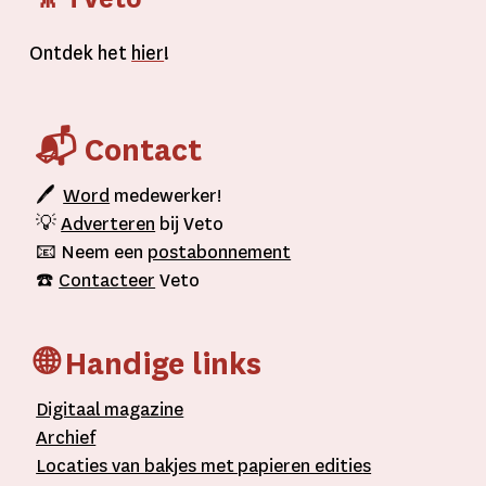
Ontdek het
hier
!
📬 Contact
🖊
Word
medewerker!
💡
Adverteren
bij Veto
📧 Neem een
postabonnement
☎️
Contacteer
Veto
🌐 Handige links
D
igitaal
magazine
A
rchief
L
ocaties van bakjes met
papieren editie
s