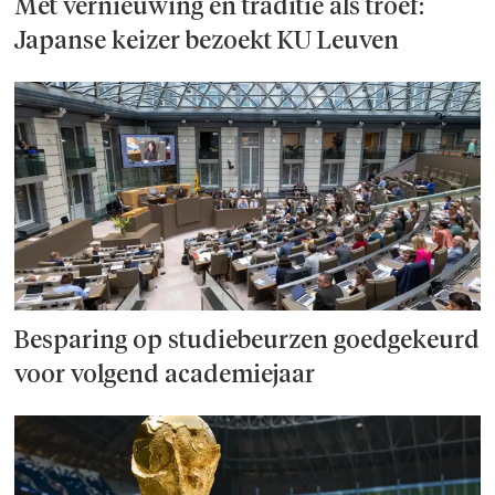
Met vernieuwing en traditie als troef:
Japanse keizer bezoekt KU Leuven
Besparing op studie­beurzen goed­ge­keurd
voor volgend academiejaar