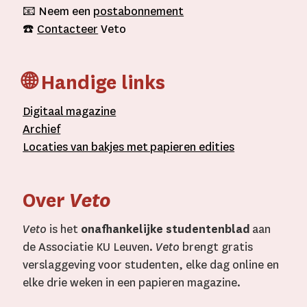
📧 Neem een
postabonnement
☎️
Contacteer
Veto
🌐 Handige links
D
igitaal
magazine
A
rchief
L
ocaties van bakjes met
papieren editie
s
Over
Veto
Veto
is het
onafhankelijke studentenblad
aan
de Associatie KU Leuven.
Veto
brengt gratis
verslaggeving voor studenten, elke dag online en
elke drie weken in een papieren magazine.