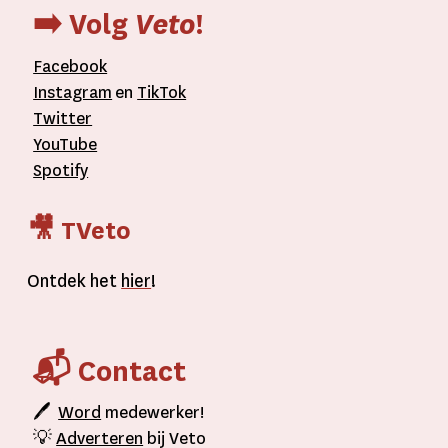
➡️ Volg
Veto
!
Facebook
Instagram
en
TikTok
Twitter
YouTube
Spotify
🎥 TVeto
Ontdek het
hier
!
📬 Contact
🖊
Word
medewerker!
💡
Adverteren
bij Veto