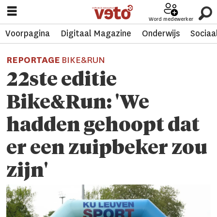
Word medewerker
Voorpagina
Digitaal Magazine
Onderwijs
Sociaa
REPORTAGE
BIKE&RUN
22ste editie
Bike&Run
: 'We
hadden gehoopt dat
er een zuipbeker zou
zijn'