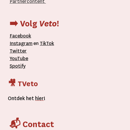
Partnercontent
­
➡️ Volg
Veto
!
Facebook
Instagram
en
TikTok
Twitter
YouTube
Spotify
🎥 TVeto
Ontdek het
hier
!
📬 Contact