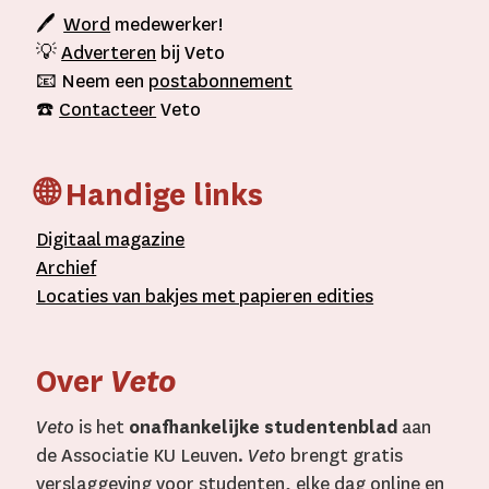
🖊
Word
medewerker!
💡
Adverteren
bij Veto
📧 Neem een
postabonnement
☎️
Contacteer
Veto
🌐 Handige links
D
igitaal
magazine
A
rchief
L
ocaties van bakjes met
papieren editie
s
Over
Veto
Veto
is het
onafhankelijke studentenblad
aan
de Associatie KU Leuven.
Veto
brengt gratis
verslaggeving voor studenten, elke dag online en