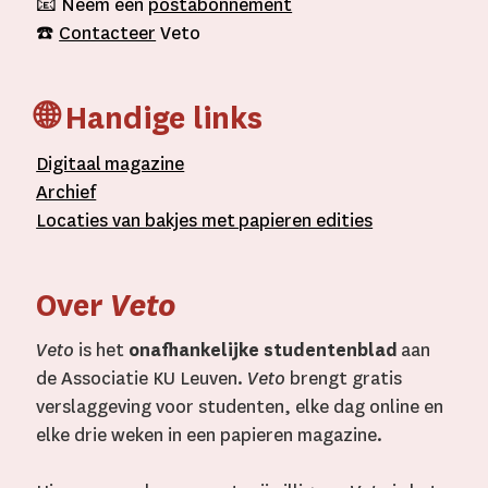
📧 Neem een
postabonnement
☎️
Contacteer
Veto
🌐 Handige links
D
igitaal
magazine
A
rchief
L
ocaties van bakjes met
papieren editie
s
Over
Veto
Veto
is het
onafhankelijke studentenblad
aan
de Associatie KU Leuven.
Veto
brengt gratis
verslaggeving voor studenten, elke dag online en
elke drie weken in een papieren magazine.