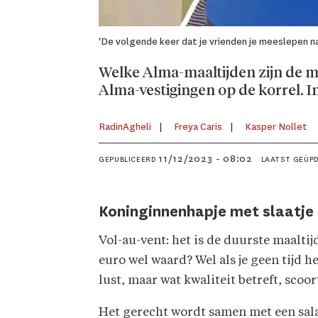
'De volgende keer dat je vrienden je meeslepen naa
Welke Alma-maaltijden zijn de 
Alma-vestigingen op de korrel. I
Radin
Agheli
Freya
Caris
Kasper
Nollet
11/12/2023 - 08:02
GEPUBLICEERD
LAATST GEÜP
Koninginnenhapje met slaatje 
Vol-au-vent: het is de duurste maaltijd
euro wel waard? Wel als je geen tijd h
lust, maar wat kwaliteit betreft, scoor
Het gerecht wordt samen met een sal