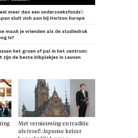
eel meer dan een onderzoeks­fonds':
pan sluit zich aan bij Horizon Europe
oe maak je vrienden als de studiedruk
og is?
ssen het groen of pal in het centrum:
t zijn de beste bibplekjes in Leuven
ring
Met vernieuwing en traditie
als troef: Japanse keizer