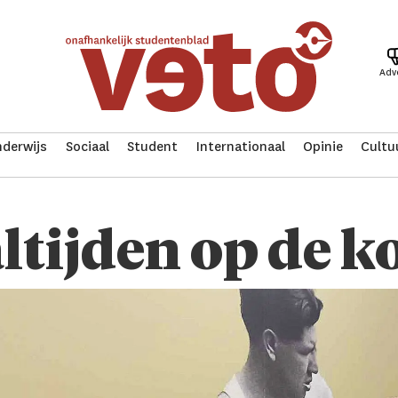
Adv
derwijs
Sociaal
Student
Internationaal
Opinie
Cultu
ijden op de ko