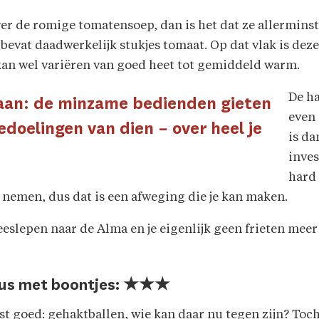
r de romige tomatensoep, dan is het dat ze allerminst u
vat daadwerkelijk stukjes tomaat. Op dat vlak is deze
kan wel variëren van goed heet tot gemiddeld warm.
De ha
 aan: de minzame bedienden gieten
even
edoelingen van dien – over heel je
is da
inves
hard 
e nemen, dus dat is een afweging die je kan maken.
eeslepen naar de Alma en je eigenlijk geen frieten meer
aus met boontjes: ★★★
st goed: gehaktballen, wie kan daar nu tegen zijn? Toc