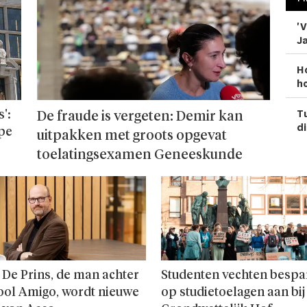
'V
Ja
H
ho
Tu
':
De fraude is vergeten: Demir kan
di
ope
uitpakken met groots opgevat
toelatingsexamen Geneeskunde
 De Prins, de man achter
Studenten vechten bespa
ool Amigo, wordt nieuwe
op studie­toelagen aan bij