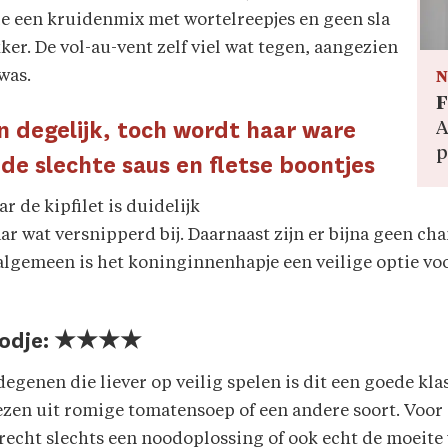
e een kruidenmix met wortelreepjes en geen sla
kker. De vol-au-vent zelf viel wat tegen, aangezien
 was.
N
F
n degelijk, toch wordt haar ware
A
p
e slechte saus en fletse boontjes
ar de kipfilet is duidelijk
r wat versnipperd bij. Daarnaast zijn er bijna geen c
et algemeen is het koninginnenhapje een veilige optie v
roodje: ★★★★
enen die liever op veilig spelen is dit een goede klass
iezen uit romige tomatensoep of een andere soort. Voor 
 gerecht slechts een noodoplossing of ook echt de moeit