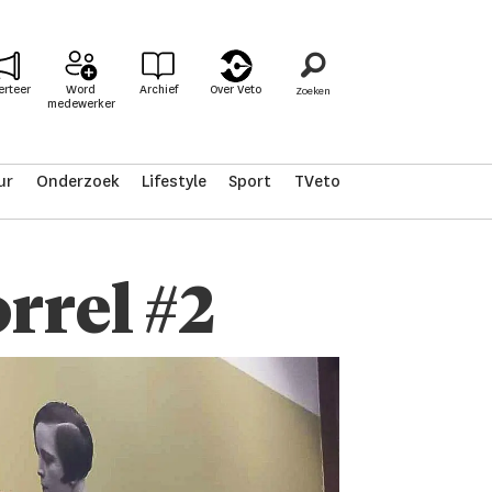
erteer
Word
Archief
Over Veto
medewerker
ur
Onderzoek
Lifestyle
Sport
TVeto
rrel #2