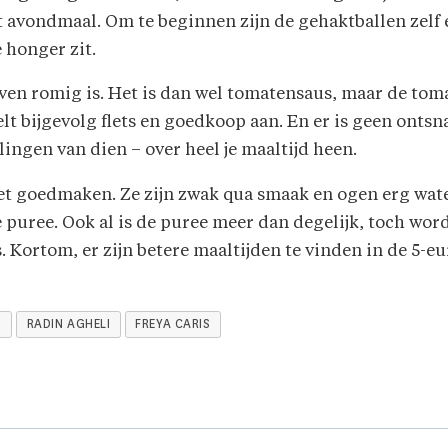
 avondmaal. Om te beginnen zijn de gehaktballen zelf e
e honger zit.
even romig is. Het is dan wel tomatensaus, maar de to
lt bijgevolg flets en goedkoop aan. En er is geen ont
lingen van dien – over heel je maaltijd heen.
et goedmaken. Ze zijn zwak qua smaak en ogen erg wate
 de puree. Ook al is de puree meer dan degelijk, toch w
. Kortom, er zijn betere maaltijden te vinden in de 5-eu
D
RADIN AGHELI
FREYA CARIS