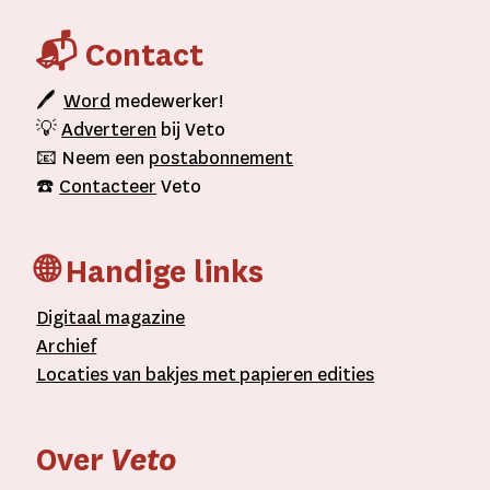
📬 Contact
🖊
Word
medewerker!
💡
Adverteren
bij Veto
📧 Neem een
postabonnement
☎️
Contacteer
Veto
🌐 Handige links
D
igitaal
magazine
A
rchief
L
ocaties van bakjes met
papieren editie
s
Over
Veto