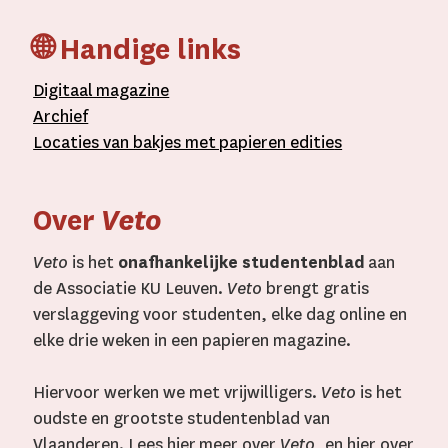
🌐 Handige links
D
igitaal
magazine
A
rchief
L
ocaties van bakjes met
papieren editie
s
Over
Veto
Veto
is het
onafhankelijke studentenblad
aan
de Associatie KU Leuven.
Veto
brengt gratis
verslaggeving voor studenten, elke dag online en
elke drie weken in een papieren magazine.
Hiervoor werken we met vrijwilligers.
Veto
is het
oudste en grootste studentenblad van
Vlaanderen. Lees
hier
meer over
Veto
, en
hier
over