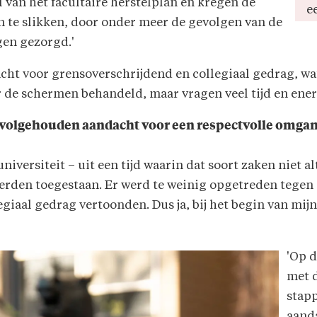
 van het facultaire herstelplan en kregen de
ee
 te slikken, door onder meer de gevolgen van de
L
gen gezorgd.'
d
s
cht voor grensoverschrijdend en collegiaal gedrag, wa
z
 de schermen behandeld, maar vragen veel tijd en ener
e
aa
e 'volgehouden aandacht voor een respectvolle omgan
universiteit – uit een tijd waarin dat soort zaken niet a
erden toegestaan. Er werd te weinig opgetreden tegen c
giaal gedrag vertoonden. Dus ja, bij het begin van mij
'Op d
met d
stapp
aanda