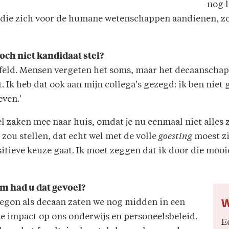
nog l
e toegepaste taalkunde en functionele
die zich voor de humane wetenschappen aandienen, zoals
iversity in Sydney
unde aan de KU Leuven in 2002
och niet kandidaat stel?
lteit Letteren tussen 2015 en 2021
jfeld. Mensen vergeten het soms, maar het decaanschap 
 Ik heb dat ook aan mijn collega's gezegd: ik ben nie
 decaan in 2021, en in 2026 voor een tweede
even.'
el zaken mee naar huis, omdat je nu eenmaal niet alles z
 zou stellen, dat echt wel met de volle
goesting
moest zij
sitieve keuze gaat. Ik moet zeggen dat ik door die moo
om had u dat gevoel?
W
 begon als decaan zaten we nog midden in een
e impact op ons onderwijs en personeelsbeleid.
E