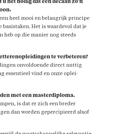
t u het nodig dat een decaan zo'n
soon.
t een heel mooi en belangrijk principe
e basistaken. Het is waardevol dat je
 en heb op die manier nog steeds
Letterenopleidingen te verbeteren?
idingen onvoldoende direct nuttig
ng essentieel vind en onze oplei­
erden met een masterdiploma.
ampen, is dat er zich een breder
ngen dan worden gepercipieerd alsof