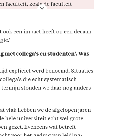
n faculteit, zoals de faculteit
etteren. De decaan is onder andere
e eindverant­woordelijke voor het
tuden­ten- en personeelsbeleid aan
t ook een impact heeft op een decaan.
o'n facul­teit. Het gaat telkens om
gie.'
en professor die minstens vier jaar
n zet is.
g met collega's en studenten'. Was
ltijd expliciet werd benoemd. Situaties
ollega's die echt syste­matisch
n termijn stonden we daar nog anders
at vlak hebben we de afgelopen jaren
e hele universiteit echt wel grote
en gezet. Eveneens wat betreft
cht voor het gedrag van leiding­