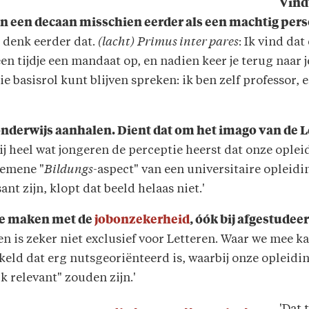
Vind
en een decaan misschien eerder als een machtig per
k denk eerder dat.
(lacht)
Primus inter pares
: Ik vind da
en tijdje een mandaat op, en nadien keer je terug naar j
ie basisrol kunt blijven spreken: ik ben zelf professor,
onderwijs aanhalen. Dient dat om het imago van de 
ij heel wat jongeren de perceptie heerst dat onze ople
lgemene "
Bildungs
-aspect" van een universitaire opleidi
nt zijn, klopt dat beeld helaas niet.'
 te maken met de
jobonzekerheid
, óók bij afgestude
en is zeker niet exclusief voor Letteren. Waar we mee k
eld dat erg nutsgeoriënteerd is, waarbij onze opleidi
k relevant" zouden zijn.'