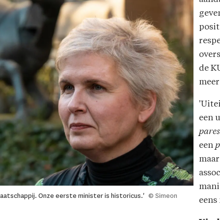
geve
posit
respe
overs
de KU
meer
'Uite
een u
pare
een
p
maar 
asso
manie
aatschappij. Onze eerste minister is historicus.'
© Simeon
eens 