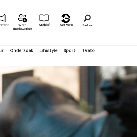
erteer
Word
Archief
Over Veto
medewerker
ur
Onderzoek
Lifestyle
Sport
TVeto