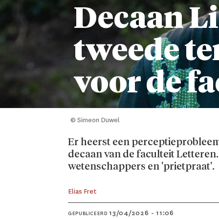
Decaan Li
tweede ter
voor de fa
© Simeon Duwel
Er heerst een perceptieproblee
decaan van de faculteit Letteren.
wetenschappers en 'prietpraat'.
Elias
Fret
13/04/2026 - 11:06
GEPUBLICEERD