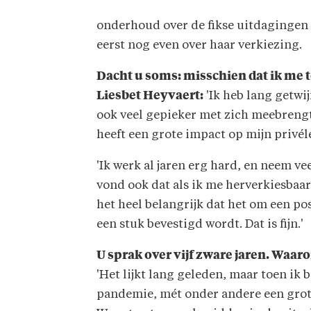
Behaalde in 1995 een master in d
onderhoud over de fikse uitdagingen 
grammatica aan de Macquarie Un
eerst nog even over haar verkiezing.
Werd doctor in de Engelse taalk
Dacht u soms: misschien dat ik me t
Vicedecaan Onderwijs aan de facu
Liesbet Heyvaert:
'Ik heb lang getwi
ook veel gepieker met zich meebrengt.
Voor een eerste keer verkozen als
heeft een grote impact op mijn privél
keer
'Ik werk al jaren erg hard, en neem ve
vond ook dat als ik me herverkiesbaar
het heel belangrijk dat het om een po
een stuk bevestigd wordt. Dat is fijn.'
U sprak over vijf zware jaren. Waar
'Het lijkt lang geleden, maar toen ik
pandemie, mét onder andere een grot