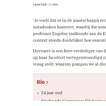
Leestijd:
11 min
'Je voelt dat er in de maatschappij e
nutsdenken hanteert, waarbij die soms
professor Engelse taalkunde aan de KU
context steeds duidelijker hoe essent
Heyvaert is een fiere verdediger van
op haar faculteit vertegenwoordigd zi
vraag stelt: waarom pompen we al die
Bio >
54 jaar oud
Studeerde Germaanse Filologie 