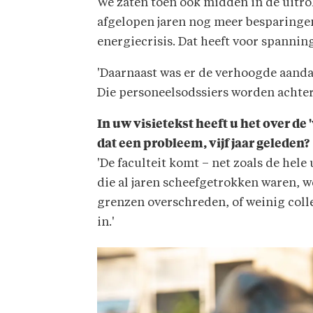
We zaten toen ook midden in de uitrol
afgelopen jaren nog meer besparingen
energiecrisis. Dat heeft voor spannin
'Daarnaast was er de verhoogde aanda
Die personeelsodssiers worden achter
In uw visietekst heeft u het over d
dat een probleem, vijf jaar geleden?
'De faculteit komt – net zoals de hele 
die al jaren scheefgetrokken waren, w
grenzen overschreden, of weinig colle
in.'