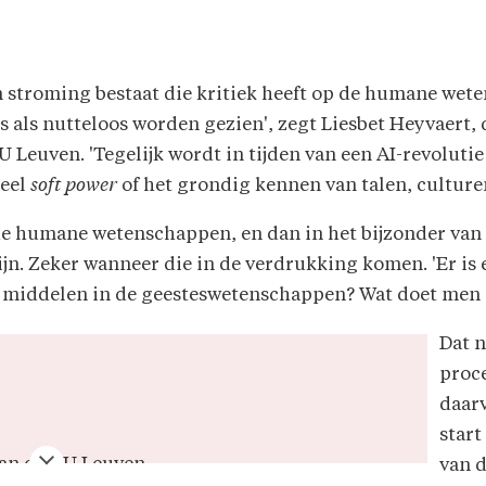
en stroming bestaat die kritiek heeft op de humane wet
 als nutteloos worden gezien', zegt Liesbet Heyvaert, 
 Leuven. 'Tegelijk wordt in tijden van een AI-revolutie
ieel
soft power
of het grondig kennen van talen, culture
 de humane wetenschappen, en dan in het bijzonder van
jn. Zeker wanneer die in de verdrukking komen. 'Er is e
 middelen in de geesteswetenschappen? Wat doet men d
Dat n
proc
daar
start
aan de KU Leuven
van d