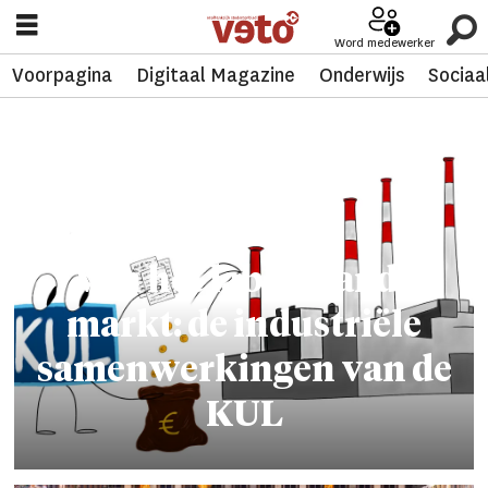
Word medewerker
Voorpagina
Digitaal Magazine
Onderwijs
Sociaa
Tag:
sousanna
zacharian
Van het labo naar de
markt: de industriële
samenwerkingen van de
KUL