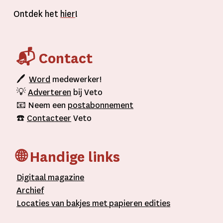
Ontdek het
hier
!
📬 Contact
🖊
Word
medewerker!
💡
Adverteren
bij Veto
📧 Neem een
postabonnement
☎️
Contacteer
Veto
🌐 Handige links
D
igitaal
magazine
A
rchief
L
ocaties van bakjes met
papieren editie
s