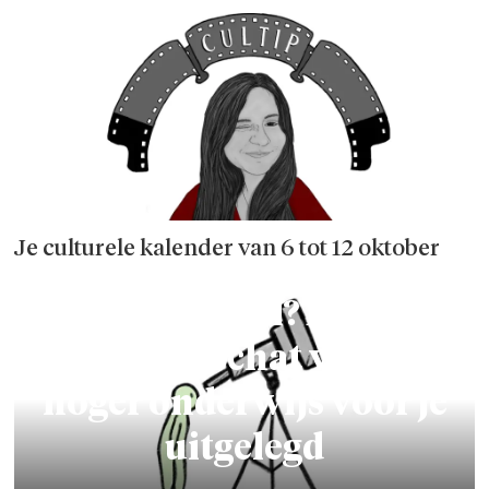
Je culturele kalender van 6 tot 12 oktober
Studiepunt? ISP?
Mijlpaal? De
woordenschat van het
hoger onderwijs voor je
uitgelegd